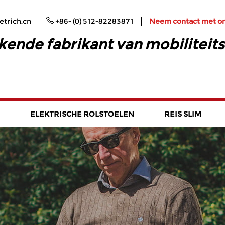
trich.cn
+86- (0) 512-82283871
Neem contact met o
kende fabrikant van mobiliteit
ELEKTRISCHE ROLSTOELEN
REIS SLIM