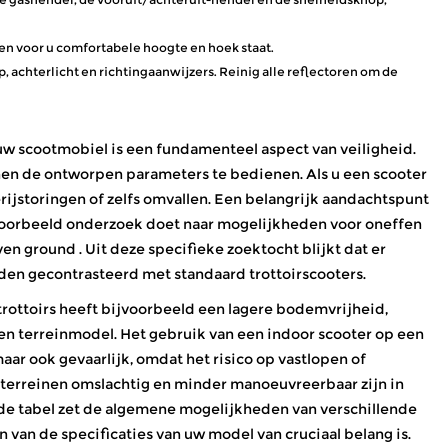
 een voor u comfortabele hoogte en hoek staat.
mp, achterlicht en richtingaanwijzers. Reinig alle reflectoren om de
w scootmobiel is een fundamenteel aspect van veiligheid.
innen de ontworpen parameters te bedienen. Als u een scooter
terijstoringen of zelfs omvallen. Een belangrijk aandachtspunt
bijvoorbeeld onderzoek doet naar mogelijkheden voor oneffen
even ground
. Uit deze specifieke zoektocht blijkt dat er
en gecontrasteerd met standaard trottoirscooters.
rottoirs heeft bijvoorbeeld een lagere bodemvrijheid,
en terreinmodel. Het gebruik van een indoor scooter op een
maar ook gevaarlijk, omdat het risico op vastlopen of
terreinen omslachtig en minder manoeuvreerbaar zijn in
e tabel zet de algemene mogelijkheden van verschillende
an de specificaties van uw model van cruciaal belang is.