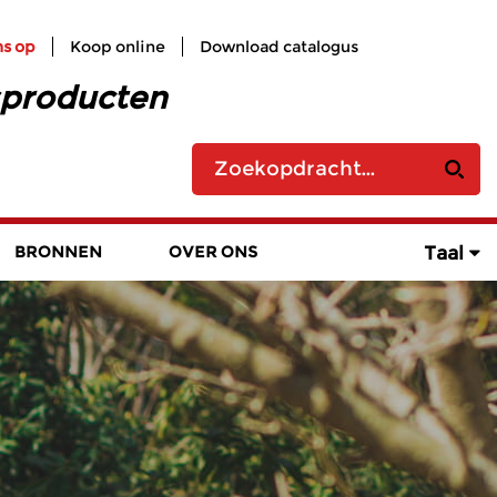
ns op
Koop online
Download catalogus
sproducten
Taal
BRONNEN
OVER ONS