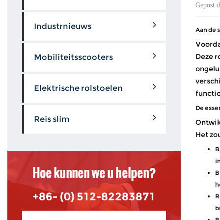
Gepost 
Industrnieuws
Aan de s
Voordat
Deze ro
Mobiliteitsscooters
ongelu
verschi
Elektrische rolstoelen
functi
De essen
Reis slim
Ontwik
Het zo
B
i
Hoe kunnen we u helpen?
B
h
+86- (0) 512-82283871
R
b
B