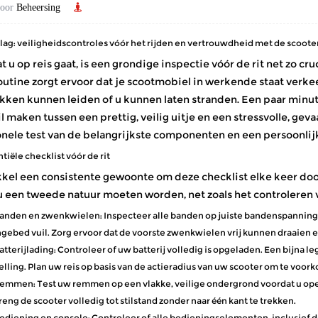
door
Beheersing
lag: veiligheidscontroles vóór het rijden en vertrouwdheid met de scoote
 u op reis gaat, is een grondige inspectie vóór de rit net zo cr
utine zorgt ervoor dat je
scootmobiel
in werkende staat verke
kken kunnen leiden of u kunnen laten stranden. Een paar minut
l maken tussen een prettig, veilig uitje en een stressvolle, geva
onele test van de belangrijkste componenten en een persoonli
tiële checklist vóór de rit
kel een consistente gewoonte om deze checklist elke keer door
u een tweede natuur moeten worden, net zoals het controleren v
anden en zwenkwielen:
Inspecteer alle banden op juiste bandenspanning 
ngebed vuil. Zorg ervoor dat de voorste zwenkwielen vrij kunnen draaien e
atterijlading:
Controleer of uw batterij volledig is opgeladen. Een bijna l
elling. Plan uw reis op basis van de actieradius van uw scooter om te voork
emmen:
Test uw remmen op een vlakke, veilige ondergrond voordat u open
reng de scooter volledig tot stilstand zonder naar één kant te trekken.
ediening en console:
Controleer of alle bedieningselementen, inclusief 