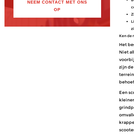
NEEM CONTACT MET ONS
c
OP
Z
L
z
Ken de 
Het be
Niet a
voorbij
zijn d
terrein
behoef
Een sc
kleine
grindpa
omvall
krappe
scoote