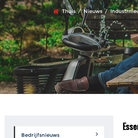
Thuis
/
Nieuws
/
Industrnie
Esse
Bedrijfsnieuws