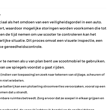
r
uciaal als het omdoen van een veiligheidsgordel in een auto.
ert, waardoor mogelijke storingen worden voorkomen die tot
en de tijd nemen om uw scooter te controleren kan het
arlijke situatie. Dit proces omvat een visuele inspectie, een
jke gereedheidscontrole.
 te nemen als u van plan bent uw scootmobiel te gebruiken.
an uw spiegels voordat u gaat rijden.
(indien van toepassing) en zoek naar tekenen van slijtage, scheuren of
n niet wiebelen.
ege batterij kan een plotseling stroomverlies veroorzaken, vooral op een
omen dat u strandt.
bare ruimtes betreedt. Zorg ervoor dat ze soepel in elkaar grijpen en
de gashendel, de vooruit/achteruit-hendel en de snelheidsknop,