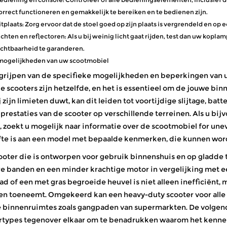
orrect functioneren en gemakkelijk te bereiken en te bedienen zijn.
itplaats:
Zorg ervoor dat de stoel goed op zijn plaats is vergrendeld en op
ichten en reflectoren:
Als u bij weinig licht gaat rijden, test dan uw kopla
ichtbaarheid te garanderen.
mogelijkheden van uw scootmobiel
grijpen van de specifieke mogelijkheden en beperkingen van u
lle scooters zijn hetzelfde, en het is essentieel om de jouwe b
 zijn limieten duwt, kan dit leiden tot voortijdige slijtage, bat
e prestaties van de scooter op verschillende terreinen. Als u 
, zoekt u mogelijk naar informatie over de
scootmobiel for un
te is aan een model met bepaalde kenmerken, die kunnen word
ooter die is ontworpen voor gebruik binnenshuis en op gladde t
re banden en een minder krachtige motor in vergelijking met e
d of een met gras begroeide heuvel is niet alleen inefficiënt, 
en toeneemt. Omgekeerd kan een heavy-duty scooter voor alle 
 binnenruimtes zoals gangpaden van supermarkten. De volgend
rtypes tegenover elkaar om te benadrukken waarom het kennen v