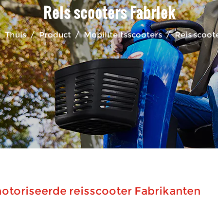
Reis scooters Fabriek
Thuis
/
Product
/
Mobiliteitsscooters
/
Reis scoot
toriseerde reisscooter Fabrikanten