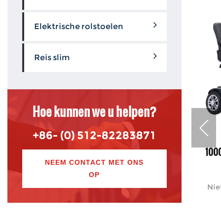
Elektrische rolstoelen
Reis slim
Hoe kunnen we u helpen?
+86- (0) 512-82283871
ravel
S1 Plus weer Groothandel vier wielen
1000
NEEM CONTACT MET ONS
er
Elektrische vouwmobiliteit Scooter in
OP
Walmart
cooter
Nie
en
Functies De S-serie Mobility Scooter
 g...
levert krachtige werking en