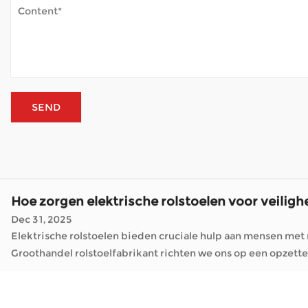
Dec 31, 2025
Elektrische rolstoelen bieden cruciale hulp aan mensen me
Groothandel rolstoelfabrikant richten we ons op
Hoe belangrijk is de framestructuur voor elekt
Jan 05, 2026
Elektrische rolstoelen hebben veranderd hoeveel mensen zich door hun dagen verplaatsen. Als een Groothandel rolstoelfabrika
bieden manieren om boodschappen te doen, vrienden te bezo
Hoe gaat een scootmobiel om met buitenweer
Jan 02, 2026
Scootmobielen openen de wereld voor veel mensen die lange 
gewoon frisse lucht te halen – zonder voortdurende vermoei
Hoe zorgen elektrische rolstoelen voor veiligh
Dec 31, 2025
Elektrische rolstoelen bieden cruciale hulp aan mensen me
Groothandel rolstoelfabrikant richten we ons op
Hoe belangrijk is de framestructuur voor elekt
Jan 05, 2026
Elektrische rolstoelen hebben veranderd hoeveel mensen zich door hun dagen verplaatsen. Als een Groothandel rolstoelfabrika