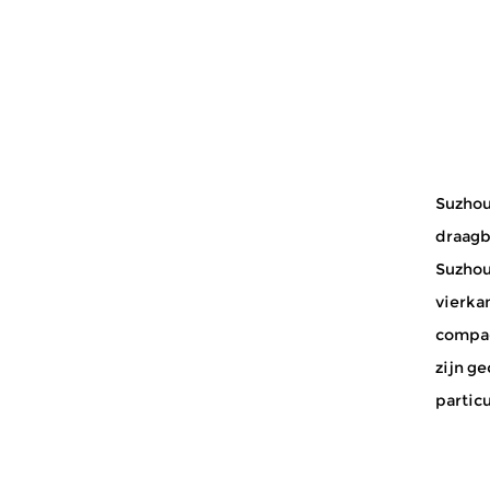
gemakkelijke demontage voor g...
Suzhou
draagb
Suzhou 
vierka
compac
zijn g
particu