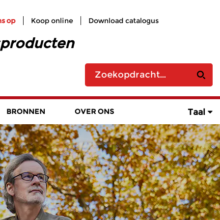
ns op
Koop online
Download catalogus
sproducten
Taal
BRONNEN
OVER ONS