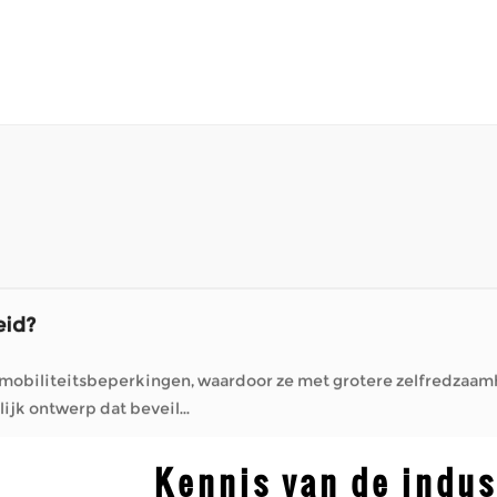
t mobiliteitsbeperkingen, waardoor ze met grotere zelfredza
 een opzettelijk ontwerp dat beveil...
rische rolstoelen?
nt Bedrijven zoals bedrijven die gespecialiseerd zijn in mobiliteitsoplossingen
eken of gewoon buiten t...
?
afstanden lopen moeilijk vinden. Ze maken het mogelijk om tij
dheid. Wanneer een scooter regelmatig...
eid?
t mobiliteitsbeperkingen, waardoor ze met grotere zelfredza
 een opzettelijk ontwerp dat beveil...
rische rolstoelen?
Kennis van de indus
nt Bedrijven zoals bedrijven die gespecialiseerd zijn in mobiliteitsoplossingen