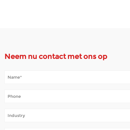
Neem nu contact met ons op
Hoe gaat een scootmobiel om met buitenweer
Jan 02, 2026
Scootmobielen openen de wereld voor veel mensen die lange 
gewoon frisse lucht te halen – zonder voortdurende vermoei
Hoe zorgen elektrische rolstoelen voor veiligh