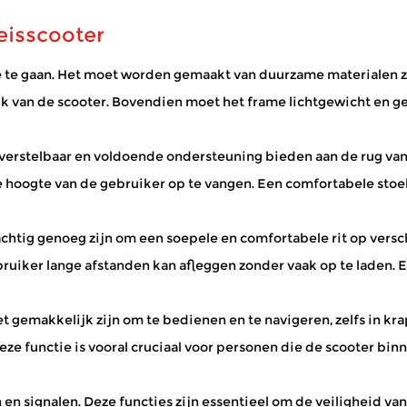
eisscooter
e gaan. Het moet worden gemaakt van duurzame materialen zoa
d buiten door te brengen – lokale winkels te bezoeken, van ee
ruik van de scooter. Bovendien moet het frame lichtgewicht en g
verstelbaar en voldoende ondersteuning bieden aan de rug van
oogte van de gebruiker op te vangen. Een comfortabele stoel 
amheid door huizen, gemeenschappen en daarbuiten kunnen navi
ig genoeg zijn om een ​​soepele en comfortabele rit op versch
bruiker lange afstanden kan afleggen zonder vaak op te laden.
emakkelijk zijn om te bedienen en te navigeren, zelfs in kr
e functie is vooral cruciaal voor personen die de scooter binn
n signalen. Deze functies zijn essentieel om de veiligheid van