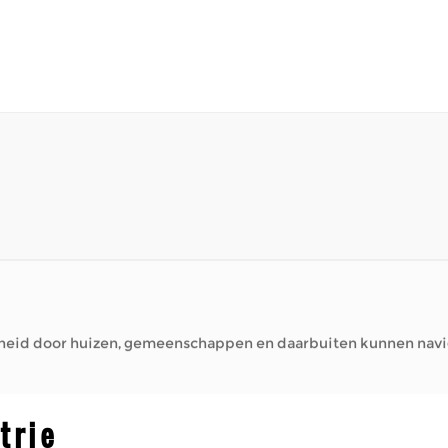
amheid door huizen, gemeenschappen en daarbuiten kunnen navi
d buiten door te brengen – lokale winkels te bezoeken, van ee
amheid door huizen, gemeenschappen en daarbuiten kunnen navi
trie