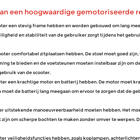
eken of gewoon buiten t...
van een hoogwaardige gemotoriseerde r
?
ter een stevig frame hebben en worden gebouwd om lang mee t
afstanden lopen moeilijk vinden. Ze maken het mogelijk om tij
eiligheid en stabiliteit van de gebruiker zorgt tijdens het geb
dheid. Wanneer een scooter regelmatig...
eid?
er comfortabel zitplaatsen hebben. De stoel moet goed zijn, 
g te bieden en de voetsteunen moeten instelbaar zijn om de h
t mobiliteitsbeperkingen, waardoor ze met grotere zelfredza
 een opzettelijk ontwerp dat beveil...
ebruik van de scooter.
 een krachtige motor en batterij hebben. De motor moet kracht
n moet de batterij lang meegaan om ervoor te zorgen dat de ge
r uitstekende manoeuvreerbaarheid moeten hebben. Het moet g
t zijn om scherpe bochten te maken zonder omver te werpen. Dez
 veiligheidsfuncties hebben, zoals koplampen, achterlichten e