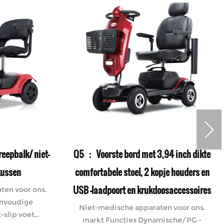
eepbalk/ niet-
Q5 ： Voorste bord met 3,94 inch dikte
kussen
comfortabele stoel, 2 kopje houders en
USB -laadpoort en krukdoosaccessoires
ten voor ons.
envoudige
Niet-medische apparaten voor ons.
lip voet...
markt Functies Dynamische/PG -