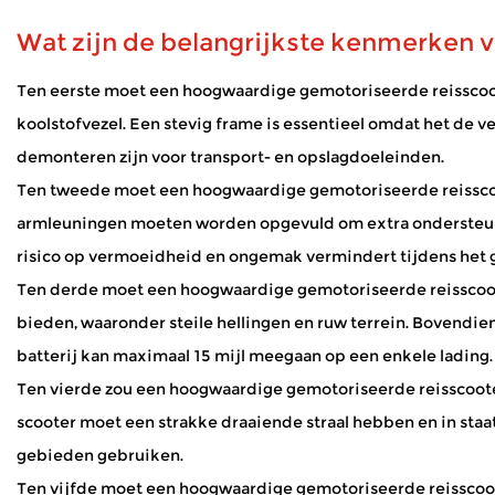
bieden manieren om boodschappen te doen, vrienden te bezo
Wat zijn de belangrijkste kenmerken 
Hoe gaat een scootmobiel om met buitenweer
Jan 02, 2026
Ten eerste moet een hoogwaardige gemotoriseerde reisscoo
Scootmobielen openen de wereld voor veel mensen die lange 
koolstofvezel. Een stevig frame is essentieel omdat het de v
gewoon frisse lucht te halen – zonder voortdurende vermoei
demonteren zijn voor transport- en opslagdoeleinden.
Hoe zorgen elektrische rolstoelen voor veiligh
Ten tweede moet een hoogwaardige gemotoriseerde reisscoot
Dec 31, 2025
armleuningen moeten worden opgevuld om extra ondersteunin
Elektrische rolstoelen bieden cruciale hulp aan mensen me
Groothandel rolstoelfabrikant richten we ons op
risico op vermoeidheid en ongemak vermindert tijdens het g
Ten derde moet een hoogwaardige gemotoriseerde reisscooter
bieden, waaronder steile hellingen en ruw terrein. Bovendie
batterij kan maximaal 15 mijl meegaan op een enkele lading.
Ten vierde zou een hoogwaardige gemotoriseerde reisscoote
scooter moet een strakke draaiende straal hebben en in staa
gebieden gebruiken.
Ten vijfde moet een hoogwaardige gemotoriseerde reisscooter